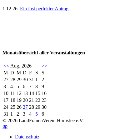
1.12.26
Ein fast perfekter Antrag
Monatsübersicht aller Veranstaltungen
<<
Aug. 2026
>>
M
D
M
D
F
S
S
27
28
29
30
31
1
2
3
4
5
6
7
8
9
10
11
12
13
14
15
16
17
18
19
20
21
22
23
24
25
26
27
28
29
30
31
1
2
3
4
5
6
© 2026 LandFrauenVerein Harrislee e.V.
up
Datenschutz