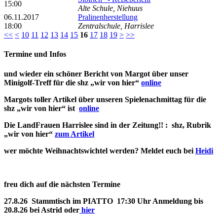
15:00
Alte Schule, Niehuus
06.11.2017
Pralinenherstellung
18:00
Zentralschule, Harrislee
<<
<
10
11
12
13
14
15
16
17
18
19
>
>>
Termine und Infos
und wieder ein schöner Bericht von Margot über unser
Minigolf-Treff für die shz „wir von hier“
online
Margots toller Artikel über unseren Spielenachmittag für die
shz „wir von hier“ ist
online
Die LandFrauen Harrislee sind in der Zeitung!! : shz, Rubrik
„wir von hier“
zum Artikel
wer möchte Weihnachtswichtel werden? Meldet euch bei
Heidi
freu dich auf die nächsten Termine
27.8.26 Stammtisch im PIATTO 17:30 Uhr Anmeldung bis
20.8.26 bei Astrid oder
hier