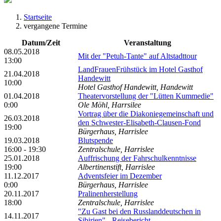
Startseite
vergangene Termine
Datum/Zeit
Veranstaltung
08.05.2018
Mit der "Petuh-Tante" auf Altstadttour
13:00
LandFrauenFrühstück im Hotel Gasthof
21.04.2018
Handewitt
10:00
Hotel Gasthof Handewitt, Handewitt
01.04.2018
Theatervorstellung der "Lütten Kummedie"
0:00
Ole Möhl, Harrsilee
Vortrag über die Diakoniegemeinschaft und
26.03.2018
den Schwester-Elisabeth-Clausen-Fond
19:00
Bürgerhaus, Harrislee
19.03.2018
Blutspende
16:00 - 19:30
Zentralschule, Harrislee
25.01.2018
Auffrischung der Fahrschulkenntnisse
19:00
Albertinenstift, Harrislee
11.12.2017
Adventsfeier im Dezember
0:00
Bürgerhaus, Harrislee
20.11.2017
Pralinenherstellung
18:00
Zentralschule, Harrislee
"Zu Gast bei den Russlanddeutschen in
14.11.2017
Sibirien" - Reisebericht