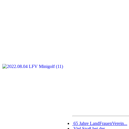
65 Jahre LandFrauenVerein...
Viel Spaß bei der...