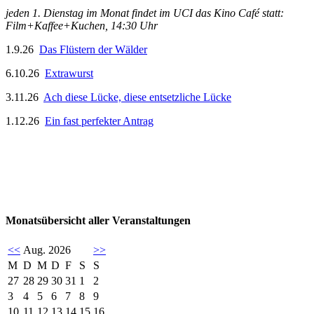
jeden 1. Dienstag im Monat findet im UCI das Kino Café statt:
Film+Kaffee+Kuchen, 14:30 Uhr
1.9.26
Das Flüstern der Wälder
6.10.26
Extrawurst
3.11.26
Ach diese Lücke, diese entsetzliche Lücke
1.12.26
Ein fast perfekter Antrag
Monatsübersicht aller Veranstaltungen
<<
Aug. 2026
>>
M
D
M
D
F
S
S
27
28
29
30
31
1
2
3
4
5
6
7
8
9
10
11
12
13
14
15
16