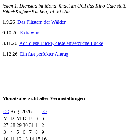
jeden 1. Dienstag im Monat findet im UCI das Kino Café statt:
Film+Kaffee+Kuchen, 14:30 Uhr
1.9.26
Das Flüstern der Wälder
6.10.26
Extrawurst
3.11.26
Ach diese Lücke, diese entsetzliche Lücke
1.12.26
Ein fast perfekter Antrag
Monatsübersicht aller Veranstaltungen
<<
Aug. 2026
>>
M
D
M
D
F
S
S
27
28
29
30
31
1
2
3
4
5
6
7
8
9
10
11
12
13
14
15
16