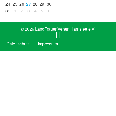
24
25
26
27
28
29
30
31
1
2
3
4
5
6
© 2026 LandFrauenVerein Harrislee e.V.
u
p
Datenschutz
Impressum