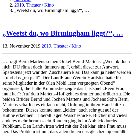
2019
,
Theater / Kino
„Weetst du, wo Birmingham liggt?“, …
„Weetst du, wo Birmingham liggt?“, …
13. November 2019
2019
,
Theater / Kino
… fragt Berni Martens seinen Onkel Bernd Martens. „Weet ik doch
nich, DU rümst doch jümmers up.“, erhält dieser zur Antwort.
Spätestens jetzt war den Zuschauern klar: Das kann ja heiter werden
– und das „op platt“. Der LandFrauenVerein Harrislee hatte für
seine Mitglieder in der Olen Möhl „een vergnögten Obend“
organisiert, die Lütte Kummedie zeigte das Lustspiel „Eeen Froo
mutt her“: Auf dem Martens-Hof geht es drunter und drüber zu. Die
beiden Brüder Bernd und Jochen Martens und Jochens Sohn Berni
Martens schaffen es einfach nicht, Ordnung in ihren Haushalt zu
bekommen. Dieses konnte man „leider“ auch sehr gut auf der
Bühne erkennen – überall lagen Wäschestücke, Bücher und vieles
anderes mehr herum – ein Raunen ging beim Anblick durchs
Publikum. Den Landwirten wird mit der Zeit klar: eine Frau muss
her. Das Problem ist nur, dass allen dreien das gleichzeitig einfällt.