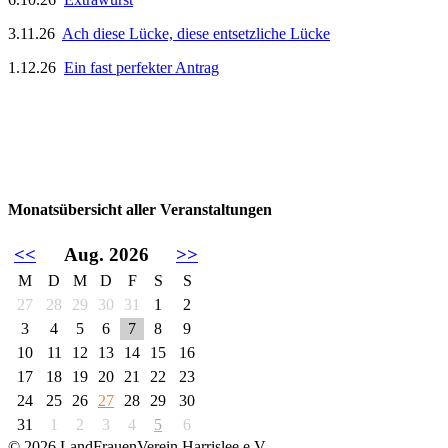
3.11.26
Ach diese Lücke, diese entsetzliche Lücke
1.12.26
Ein fast perfekter Antrag
Monatsübersicht aller Veranstaltungen
<<
Aug. 2026
>>
M
D
M
D
F
S
S
27
28
29
30
31
1
2
3
4
5
6
7
8
9
10
11
12
13
14
15
16
17
18
19
20
21
22
23
24
25
26
27
28
29
30
31
1
2
3
4
5
6
© 2026 LandFrauenVerein Harrislee e.V.