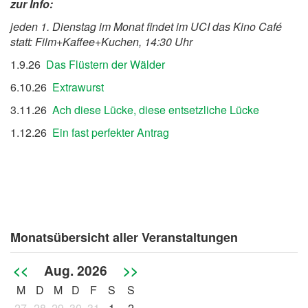
zur Info:
jeden 1. Dienstag im Monat findet im UCI das Kino Café
statt: Film+Kaffee+Kuchen, 14:30 Uhr
1.9.26
Das Flüstern der Wälder
6.10.26
Extrawurst
3.11.26
Ach diese Lücke, diese entsetzliche Lücke
1.12.26
Ein fast perfekter Antrag
Monatsübersicht aller Veranstaltungen
<<
Aug. 2026
>>
M
D
M
D
F
S
S
27
28
29
30
31
1
2